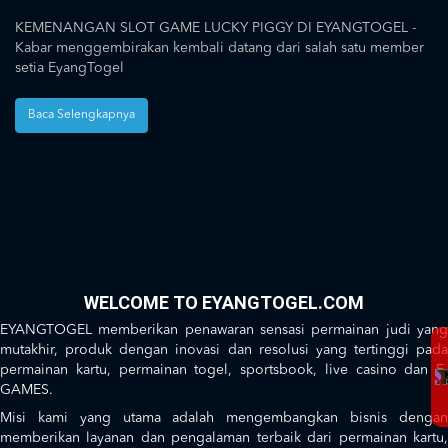
KEMENANGAN SLOT GAME LUCKY PIGGY DI EYANGTOGEL -
Kabar menggembirakan kembali datang dari salah satu member
setia EyangTogel
Baca Selengkapnya
WELCOME TO EYANGTOGEL.COM
EYANGTOGEL memberikan penawaran sensasi permainan judi yang
mutakhir, produk dengan inovasi dan resolusi yang tertinggi pada
permainan kartu, permainan togel, sportsbook, live casino dan E-
GAMES.
Misi kami yang utama adalah mengembangkan bisnis dengan
memberikan layanan dan pengalaman terbaik dari permainan kartu,