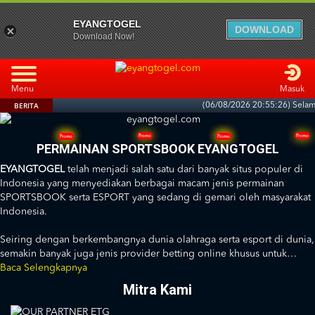
EYANGTOGEL
DOWNLOAD
Download Now!
Menu
Masuk
BERITA
(06/08/2026 20:55:26) Selama
Promo
Promo
Promo
Promo
Promo
Promo
Promo
Promo
Promo
Promo
Promo
Promo
PERMAINAN SPORTSBOOK EYANGTOGEL
EYANGTOGEL
telah menjadi salah satu dari banyak situs populer di
Indonesia yang menyediakan berbagai macam jenis permainan
SPORTSBOOK serta ESPORT yang sedang di gemari oleh masyarakat
Indonesia.
Seiring dengan berkembangnya dunia olahraga serta esport di dunia,
semakin banyak juga jenis provider betting online khusus untuk
…
Baca Selengkapnya
Mitra Kami