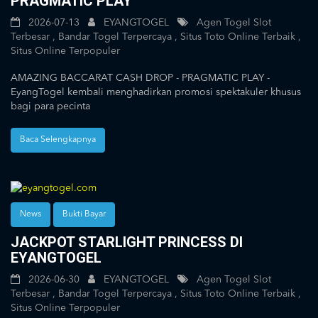
PRAGMATIC PLAY
2026-07-13
EYANGTOGEL
Agen Togel Slot
Terbesar
, Bandar Togel Terpercaya
, Situs Toto Online Terbaik
,
Situs Online Terpopuler
AMAZING BACCARAT CASH DROP - PRAGMATIC PLAY -
EyangTogel kembali menghadirkan promosi spektakuler khusus
bagi para pecinta
Baca Selengkapnya
News
Bukti Bayar
JACKPOT STARLIGHT PRINCESS DI
EYANGTOGEL
2026-06-30
EYANGTOGEL
Agen Togel Slot
Terbesar
, Bandar Togel Terpercaya
, Situs Toto Online Terbaik
,
Situs Online Terpopuler