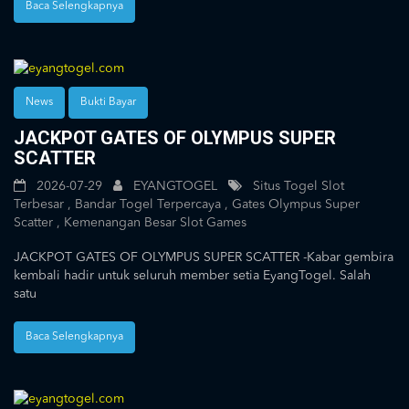
Baca Selengkapnya
News
Bukti Bayar
JACKPOT GATES OF OLYMPUS SUPER
SCATTER
2026-07-29
EYANGTOGEL
Situs Togel Slot
Terbesar
, Bandar Togel Terpercaya
, Gates Olympus Super
Scatter
, Kemenangan Besar Slot Games
JACKPOT GATES OF OLYMPUS SUPER SCATTER -Kabar gembira
kembali hadir untuk seluruh member setia EyangTogel. Salah
satu
Baca Selengkapnya