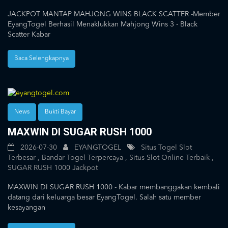
JACKPOT MANTAP MAHJONG WINS BLACK SCATTER -Member
EyangTogel Berhasil Menaklukkan Mahjong Wins 3 - Black
Scatter Kabar
Baca Selengkapnya
News
Bukti Bayar
MAXWIN DI SUGAR RUSH 1000
2026-07-30
EYANGTOGEL
Situs Togel Slot
Terbesar
, Bandar Togel Terpercaya
, Situs Slot Online Terbaik
,
SUGAR RUSH 1000 Jackpot
MAXWIN DI SUGAR RUSH 1000 - Kabar membanggakan kembali
datang dari keluarga besar EyangTogel. Salah satu member
kesayangan