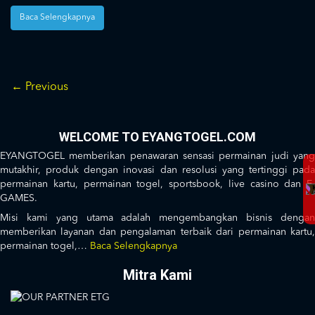
Baca Selengkapnya
← Previous
WELCOME TO EYANGTOGEL.COM
EYANGTOGEL memberikan penawaran sensasi permainan judi yang
mutakhir, produk dengan inovasi dan resolusi yang tertinggi pada
permainan kartu, permainan togel, sportsbook, live casino dan E-
GAMES.
Misi kami yang utama adalah mengembangkan bisnis dengan
memberikan layanan dan pengalaman terbaik dari permainan kartu,
permainan togel,
…
Baca Selengkapnya
Mitra Kami