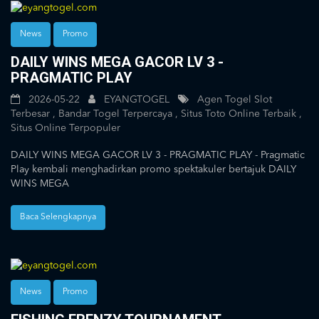
News
Promo
DAILY WINS MEGA GACOR LV 3 -
PRAGMATIC PLAY
2026-05-22
EYANGTOGEL
Agen Togel Slot
Terbesar
, Bandar Togel Terpercaya
, Situs Toto Online Terbaik
,
Situs Online Terpopuler
DAILY WINS MEGA GACOR LV 3 - PRAGMATIC PLAY - Pragmatic
Play kembali menghadirkan promo spektakuler bertajuk DAILY
WINS MEGA
Baca Selengkapnya
News
Promo