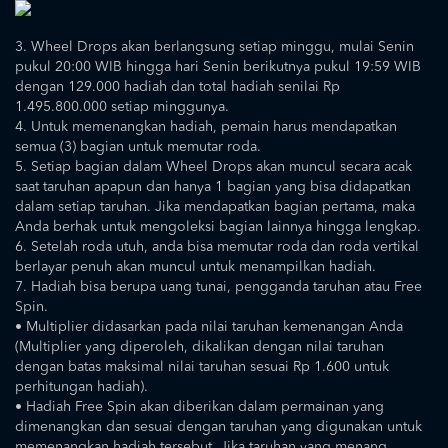
3. Wheel Drops akan berlangsung setiap minggu, mulai Senin
pukul 20:00 WIB hingga hari Senin berikutnya pukul 19:59 WIB
dengan 129.000 hadiah dan total hadiah senilai Rp
1.495.800.000 setiap minggunya.
4. Untuk memenangkan hadiah, pemain harus mendapatkan
semua (3) bagian untuk memutar roda.
5. Setiap bagian dalam Wheel Drops akan muncul secara acak
saat taruhan apapun dan hanya 1 bagian yang bisa didapatkan
dalam setiap taruhan. Jika mendapatkan bagian pertama, maka
Anda berhak untuk mengoleksi bagian lainnya hingga lengkap.
6. Setelah roda utuh, anda bisa memutar roda dan roda vertikal
berlayar penuh akan muncul untuk menampilkan hadiah.
7. Hadiah bisa berupa uang tunai, pengganda taruhan atau Free
Spin.
• Multiplier didasarkan pada nilai taruhan kemenangan Anda
(Multiplier yang diperoleh, dikalikan dengan nilai taruhan
dengan batas maksimal nilai taruhan sesuai Rp 1.600 untuk
perhitungan hadiah).
• Hadiah Free Spin akan diberikan dalam permainan yang
dimenangkan dan sesuai dengan taruhan yang digunakan untuk
memenangkan hadiah tersebut. Jika taruhan yang menang