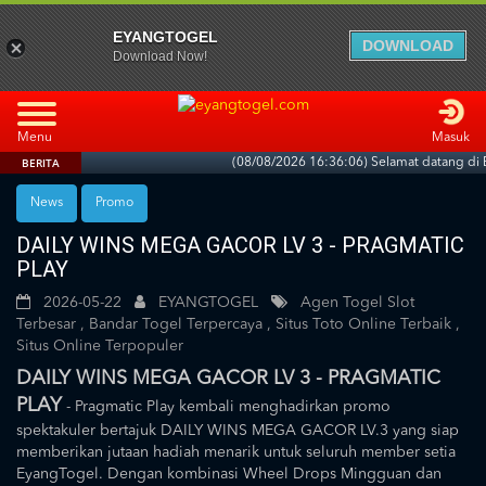
EYANGTOGEL
DOWNLOAD
Download Now!
Menu
Masuk
BERITA
(08/08/2026 16:36:06) Selamat datang di Eyan
News
Promo
DAILY WINS MEGA GACOR LV 3 - PRAGMATIC
PLAY
2026-05-22
EYANGTOGEL
Agen Togel Slot
Terbesar
, Bandar Togel Terpercaya
, Situs Toto Online Terbaik
,
Situs Online Terpopuler
DAILY WINS MEGA GACOR LV 3 - PRAGMATIC
PLAY
-
Pragmatic Play kembali menghadirkan promo
spektakuler bertajuk DAILY WINS MEGA GACOR LV.3 yang siap
memberikan jutaan hadiah menarik untuk seluruh member setia
EyangTogel. Dengan kombinasi Wheel Drops Mingguan dan