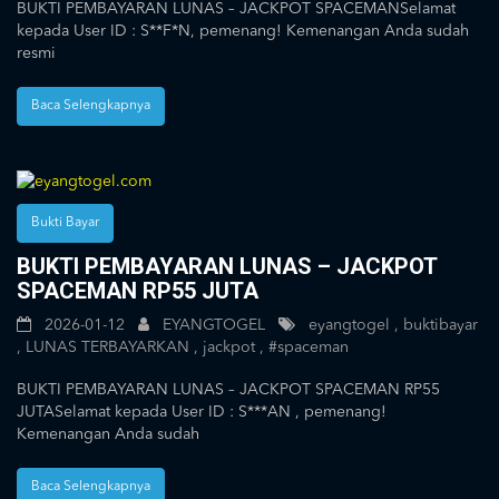
BUKTI PEMBAYARAN LUNAS – JACKPOT SPACEMANSelamat
kepada User ID : S**F*N, pemenang! Kemenangan Anda sudah
resmi
Baca Selengkapnya
Bukti Bayar
BUKTI PEMBAYARAN LUNAS – JACKPOT
SPACEMAN RP55 JUTA
2026-01-12
EYANGTOGEL
eyangtogel
, buktibayar
, LUNAS TERBAYARKAN
, jackpot
, #spaceman
BUKTI PEMBAYARAN LUNAS – JACKPOT SPACEMAN RP55
JUTASelamat kepada User ID : S***AN , pemenang!
Kemenangan Anda sudah
Baca Selengkapnya