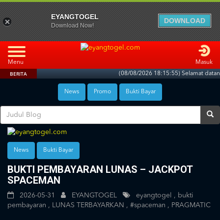
EYANGTOGEL
DOWNLOAD
Download Now!
Menu
Masuk
BERITA
(08/08/2026 18:15:55) Selamat datang 
News
Promo
Bukti Bayar
News
Bukti Bayar
BUKTI PEMBAYARAN LUNAS – JACKPOT
SPACEMAN
2026-05-31
EYANGTOGEL
eyangtogel
, bukti
pembayaran
, LUNAS TERBAYARKAN
, #spaceman
, PRAGMATIC