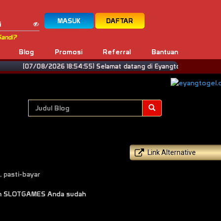
MASUK
DAFTAR
i
Sandi?
Blog
Promosi
Referral
Bantuan
(07/08/2026 18:54:55) Selamat datang di Eyangtogel, Bandar Toge
Link Alternative
, pasti-bayar
an SLOTGAMES Anda sudah