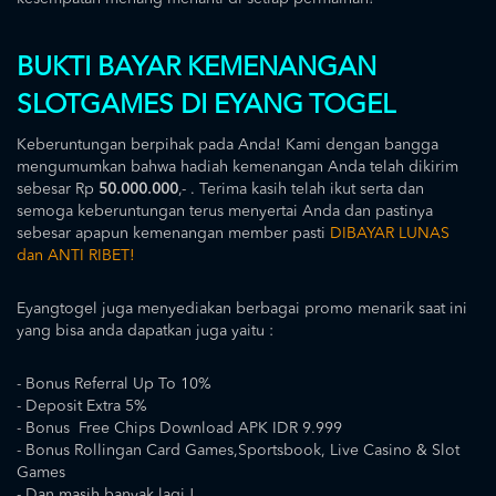
BUKTI BAYAR KEMENANGAN
SLOTGAMES DI EYANG TOGEL
Keberuntungan berpihak pada Anda! Kami dengan bangga
mengumumkan bahwa hadiah kemenangan Anda telah dikirim
sebesar
Rp
50.000.000
,-
. Terima kasih telah ikut serta dan
semoga keberuntungan terus menyertai Anda dan pastinya
sebesar apapun kemenangan member pasti
DIBAYAR LUNAS
dan ANTI RIBET!
Eyangtogel juga menyediakan berbagai promo menarik saat ini
yang bisa anda dapatkan juga yaitu :
- Bonus Referral Up To 10%
- Deposit Extra 5%
- Bonus Free Chips Download APK IDR 9.999
- Bonus Rollingan Card Games,Sportsbook, Live Casino & Slot
Games
- Dan masih banyak lagi !