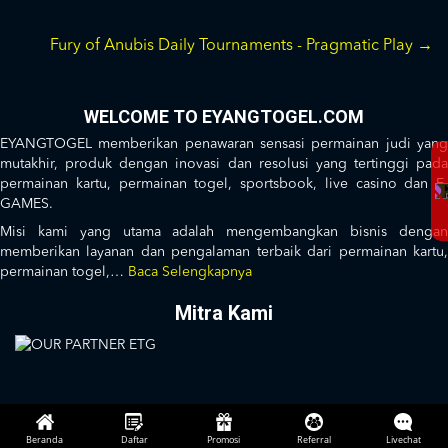
Fury of Anubis Daily Tournaments - Pragmatic Play
→
WELCOME TO EYANGTOGEL.COM
EYANGTOGEL memberikan penawaran sensasi permainan judi yang
mutakhir, produk dengan inovasi dan resolusi yang tertinggi pada
permainan kartu, permainan togel, sportsbook, live casino dan E-
GAMES.
Misi kami yang utama adalah mengembangkan bisnis dengan
memberikan layanan dan pengalaman terbaik dari permainan kartu,
permainan togel,
…
Baca Selengkapnya
Mitra Kami
Beranda
Daftar
Promosi
Referral
Livechat