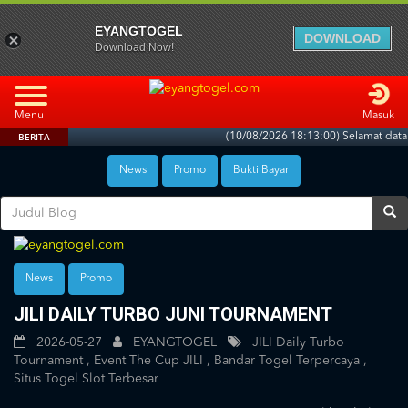
EYANGTOGEL
DOWNLOAD
Download Now!
Menu
Masuk
BERITA
(10/08/2026 18:13:00) Selamat datan
News
Promo
Bukti Bayar
News
Promo
JILI DAILY TURBO JUNI TOURNAMENT
2026-05-27
EYANGTOGEL
JILI Daily Turbo
Tournament
, Event The Cup JILI
, Bandar Togel Terpercaya
,
Situs Togel Slot Terbesar