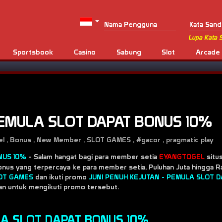
Nama Pengguna
Kata Sand
Lupa Kata 
Sportsbook
Casino
Sabung
Slot
Arcade
 PEMULA SLOT DAPAT BONUS 10%
el
, Bonus
, New Member
, SLOT GAMES
, #gacor
, pragmatic play
NUS 10%
- Salam hangat bagi para member setia
EYANGTOGEL
situs
nus yang terpercaya ke para member setia, Puluhan Juta hingga Ra
OT GAMES
dan ikuti promo
JUNI PENUH KEJUTAN - PEMULA SLOT 
uan untuk mengikuti promo tersebut.
ULA SLOT DAPAT BONUS 10%