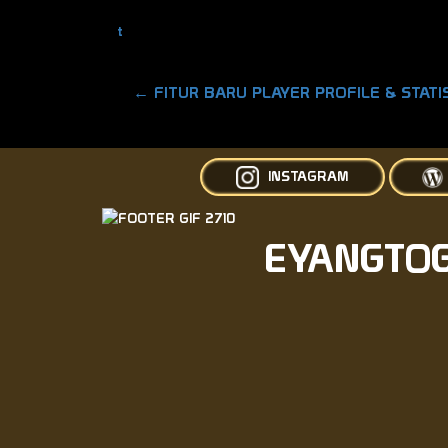
t
←
FITUR BARU PLAYER PROFILE & STAT
TWITTER
INSTAGRAM
BU
EYANGTOGE