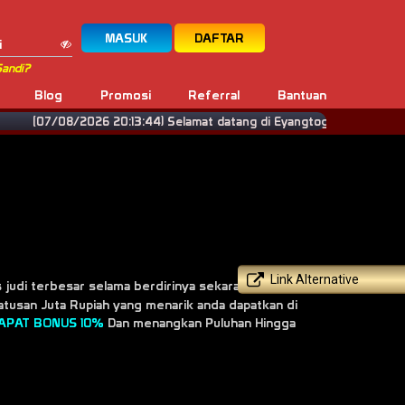
MASUK
DAFTAR
i
Sandi?
Blog
Promosi
Referral
Bantuan
(07/08/2026 20:13:44) Selamat datang di Eyangtogel, Bandar Togel T
Link Alternative
 judi terbesar selama berdirinya sekarang sudah
tusan Juta Rupiah yang menarik anda dapatkan di
DAPAT BONUS 10%
Dan menangkan Puluhan Hingga