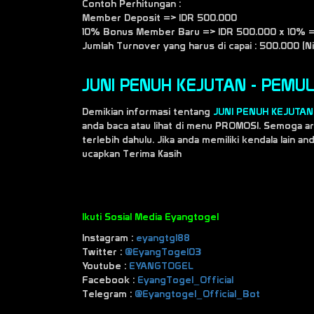
Contoh Perhitungan :
Member Deposit => IDR 500.000
10% Bonus Member Baru => IDR 500.000 x 10% =
Jumlah Turnover yang harus di capai : 500.000 (N
JUNI PENUH KEJUTAN - PEM
Demikian informasi tentang
JUNI PENUH KEJUTA
anda baca atau lihat di menu PROMOSI. Semoga ar
terlebih dahulu. Jika anda memiliki kendala lain 
ucapkan Terima Kasih
Ikuti Sosial Media Eyangtogel
Instagram :
eyangtgl88
Twitter :
@
EyangTogel03
Youtube :
EYANGTOGEL
Facebook :
EyangTogel_Official
Telegram
:
@Eyangtogel_Official_Bot