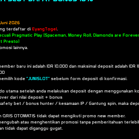
 Juni 2026
ng terdaftar di
EyangTogel
.
ecuali Pragmatic Play (Spaceman, Money Roll, Diamonds are Forever
ot Presto)
omosi lainnya.
mber baru ini adalah IDR 10.000 dan maksimal deposit adalah IDR 
000
memilih kode
"JUNISLOT"
sebelum form deposit di konfirmasi.
ldo utama setelah anda melakukan deposit dengan menggunakan ko
ver dari nilai deposit + bonus
safety bet / bonus hunter / kesamaan IP / Gantung spin, maka dep
 QRIS OTOMATIS tidak dapat mengikuti promo new member.
 mengubah atau menghentikan promosi tanpa pemberitahuan terlebih
an tidak dapat diganggu gugat.