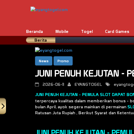
Beranda
Mobile
Togel
Card Games
Berita
News
Promo
JUNI PENUH KEJUTAN -
2026-06-11
EYANGTOGEL
eyangtog
JUNI PENUH KEJUTAN - PEMULA SLOT DAPAT BO
terpercaya kualitas dalam memberikan bonus - bo
bulan April, ayok segera mainkan di permainan
SL
Ratusan Juta Rupiah , Berikut Syarat dan Ketent
JUNI PENUH KEJUTAN - PEM