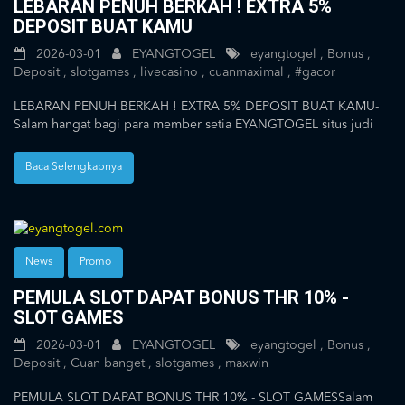
LEBARAN PENUH BERKAH ! EXTRA 5%
DEPOSIT BUAT KAMU
2026-03-01
EYANGTOGEL
eyangtogel
, Bonus
,
Deposit
, slotgames
, livecasino
, cuanmaximal
, #gacor
LEBARAN PENUH BERKAH ! EXTRA 5% DEPOSIT BUAT KAMU-
Salam hangat bagi para member setia EYANGTOGEL situs judi
Baca Selengkapnya
News
Promo
PEMULA SLOT DAPAT BONUS THR 10% -
SLOT GAMES
2026-03-01
EYANGTOGEL
eyangtogel
, Bonus
,
Deposit
, Cuan banget
, slotgames
, maxwin
PEMULA SLOT DAPAT BONUS THR 10% - SLOT GAMESSalam