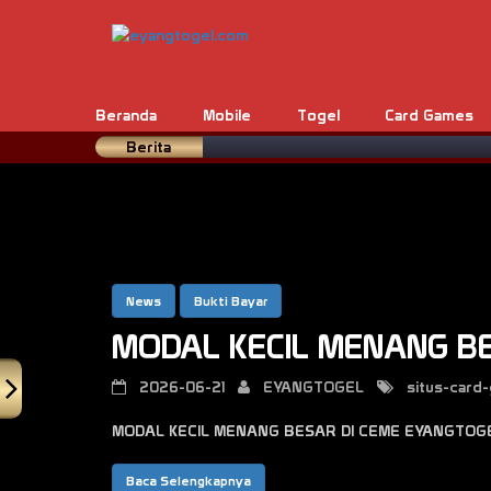
Beranda
Mobile
Togel
Card Games
Berita
News
Bukti Bayar
MODAL KECIL MENANG B
2026-06-21
EYANGTOGEL
situs-card
MODAL KECIL MENANG BESAR DI CEME EYANGTOGEL- K
Baca Selengkapnya