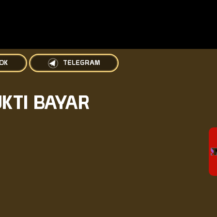
OK
TELEGRAM
TWITTER
UKTI BAYAR