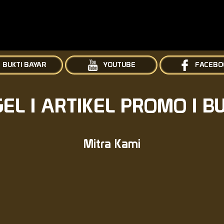
BUKTI BAYAR
YOUTUBE
FACEBO
L | ARTIKEL PROMO | B
Mitra Kami