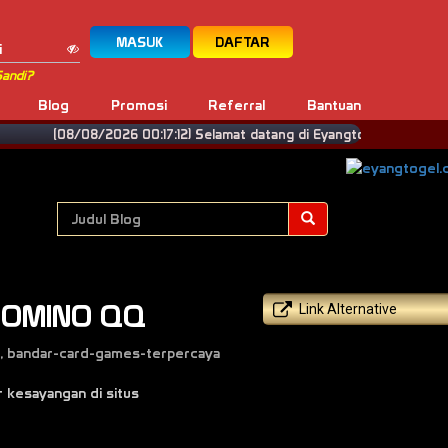
MASUK
DAFTAR
i
Sandi?
Blog
Promosi
Referral
Bantuan
(08/08/2026 00:17:12) Selamat datang di Eyangtogel, Bandar Tog
 DOMINO QQ
Link Alternative
, bandar-card-games-terpercaya
kesayangan di situs