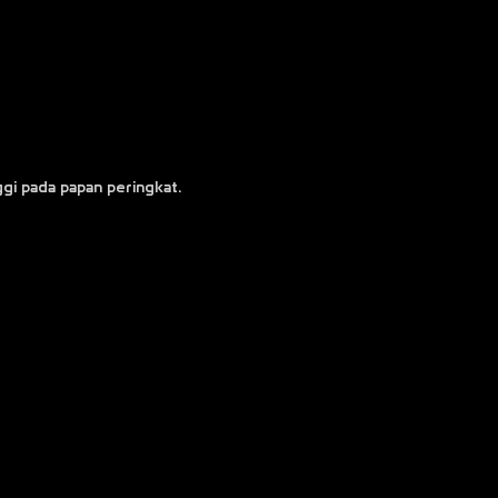
gi pada papan peringkat.