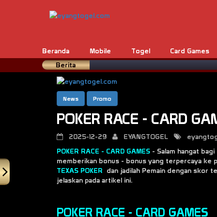
Beranda
Mobile
Togel
Card Games
Berita
News
Promo
POKER RACE - CARD GA
2025-12-29
EYANGTOGEL
eyangtog
POKER RACE - CARD GAMES
-
Salam hangat bagi
memberikan bonus - bonus yang terpercaya ke pa
TEXAS POKER
dan jadilah Pemain dengan skor te
jelaskan pada artikel ini.
POKER RACE - CARD GAMES