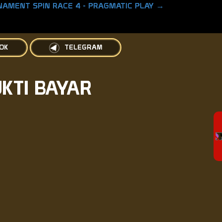
AMENT SPIN RACE 4 - PRAGMATIC PLAY
→
TELEGRAM
TWITTER
UKTI BAYAR