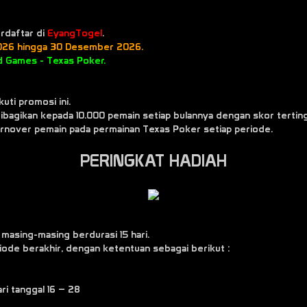
rdaftar di
EyangTogel
.
2026 hingga 30 Desember 2026.
d Games - Texas Poker.
uti promosi ini.
ibagikan kepada 10.000 pemain setiap bulannya dengan skor terting
urnover pemain pada permainan Texas Poker setiap periode.
PERINGKAT HADIAH
 masing-masing berdurasi 15 hari.
riode berakhir, dengan ketentuan sebagai berikut :
ri tanggal 16 – 28