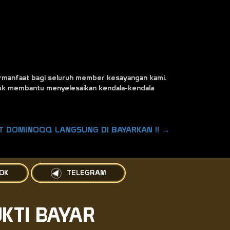
ermanfaat bagi seluruh member kesayangan kami.
untuk membantu menyelesaikan kendala-kendala
T DOMINOQQ LANGSUNG DI BAYARKAN !!
→
K
TELEGRAM
TWITTER
UKTI BAYAR