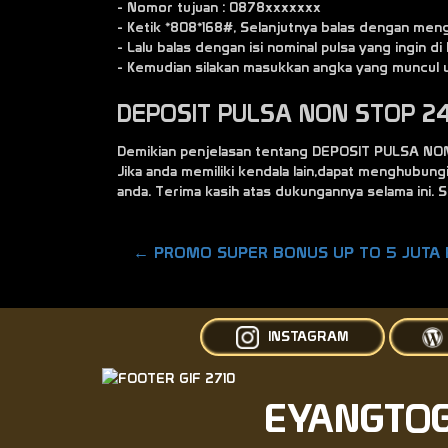
- Nomor tujuan : 0878xxxxxxx
- Ketik *808*168#, Selanjutnya balas dengan meng
- Lalu balas dengan isi nominal pulsa yang ingin di 
- Kemudian silakan masukkan angka yang muncul u
DEPOSIT PULSA NON STOP 2
Demikian penjelasan tentang DEPOSIT PULSA NON
Jika anda memiliki kendala lain,dapat menghubun
anda. Terima kasih atas dukungannya selama ini.
←
PROMO SUPER BONUS UP TO 5 JUTA R
TWITTER
INSTAGRAM
B
EYANGTOGE