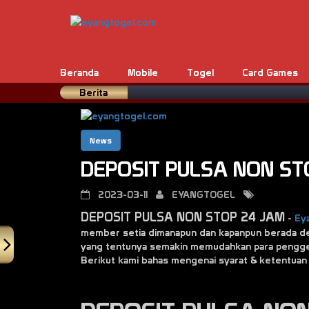
Beranda
Mobile
Togel
Card Games
Berita
News
DEPOSIT PULSA NON ST
2023-03-11
EYANGTOGEL
DEPOSIT PULSA NON STOP 24 JAM
-
Ey
member setia dimanapun dan kapanpun berada den
yang tentunya semakin memudahkan para penggem
Berikut kami bahas mengenai syarat & ketentuan