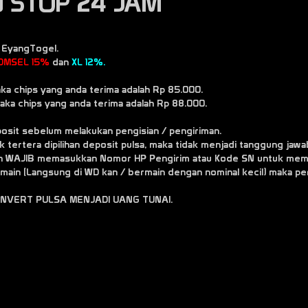
N STOP 24 JAM
r
EyangTogel.
OMSEL
15%
dan
XL 12%.
aka chips yang anda terima adalah Rp
85.000.
aka chips yang anda terima adalah Rp
88.000.
posit sebelum melakukan pengisian / pengiriman
.
 tertera dipilihan deposit pulsa, maka tidak menjadi tanggung jawa
ngan WAJIB memasukkan Nomor HP Pengirim atau Kode SN untuk me
rmain (Langsung di WD kan / bermain dengan nominal kecil) maka pe
ONVERT PULSA MENJADI UANG TUNAI.