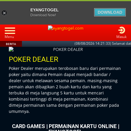
EYANGTOGEL
DOWNLOAD
Download Now!
Menu
Masuk
BERITA
(08/08/2026 14:21:33) Selamat data
POKER DEALER
Poker Dealer merupakan terobosan baru dari permainan
poker yaitu dimana Pemain dapat menjadi bandar /
dealer untuk melawan sesama pemain. masing-masing
pemain akan dibagikan 2 buah kartu dan kartu yang
terbuka di meja langsung 5 kartu untuk mencari
kombinasi tertinggi di meja permainan, Kombinasi
dimeja permainan sama dengan permainan poker pada
umumnya.
CARD GAMES | PERMAINAN KARTU ONLINE |